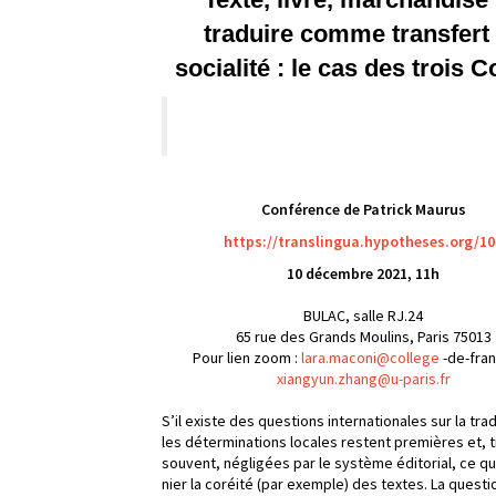
traduire comme transfert
socialité : le cas des trois 
Conférence de Patrick Maurus
https://translingua.hypotheses.org/10
10 décembre 2021, 11h
BULAC, salle RJ.24
65 rue des Grands Moulins, Paris 75013
Pour lien zoom :
lara.maconi@college
-de-fran
xiangyun.zhang@u-paris.fr
S’il existe des questions internationales sur la tra
les déterminations locales restent premières et, 
souvent, négligées par le système éditorial, ce qui
nier la coréité (par exemple) des textes. La quest