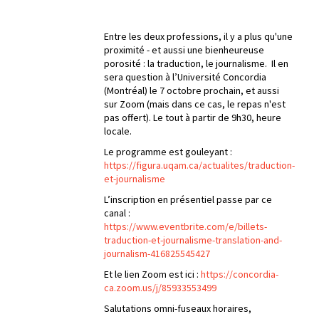
Entre les deux professions, il y a plus qu'une
proximité - et aussi une bienheureuse
porosité : la traduction, le journalisme. Il en
sera question à l’Université Concordia
(Montréal) le 7 octobre prochain, et aussi
sur Zoom (mais dans ce cas, le repas n'est
pas offert). Le tout à partir de 9h30, heure
locale.
Le programme est gouleyant :
https://figura.uqam.ca/actualites/traduction-
et-journalisme
L’inscription en présentiel passe par ce
canal :
https://www.eventbrite.com/e/billets-
traduction-et-journalisme-translation-and-
journalism-416825545427
Et le lien Zoom est ici :
https://concordia-
ca.zoom.us/j/85933553499
Salutations omni-fuseaux horaires,