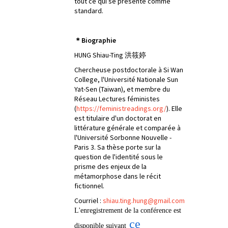
tout ce qui se présente comme
standard.
＊
Biographie
HUNG Shiau-Ting 洪筱婷
Chercheuse postdoctorale à Si Wan
College, l'Université Nationale Sun
Yat-Sen (Taiwan), et membre du
Réseau Lectures féministes
(
https://feministreadings.org/
). Elle
est titulaire d'un doctorat en
littérature générale et comparée à
l'Université Sorbonne Nouvelle -
Paris 3. Sa thèse porte sur la
question de l'identité sous le
prisme des enjeux de la
métamorphose dans le récit
fictionnel.
Courriel :
shiau.ting.hung@gmail.com
L'enregistrement de la conférence est
ce
disponible suivant