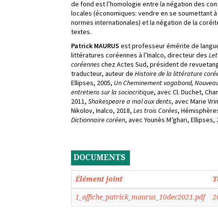
de fond est l’homologie entre la négation des co
locales (économiques: vendre en se soumettant à
normes internationales) et la négation de la coréi
textes.
Patrick MAURUS
est professeur émérite de langu
littératures coréennes à l’Inalco, directeur des
Let
coréennes
chez Actes Sud, président de revuetan
traducteur, auteur de
Histoire de la littérature cor
Ellipses, 2005,
Un
Cheminement vagabond, Nouvea
entretiens sur la sociocritique
, avec Cl. Duchet, Cha
2011,
Shakespeare a mal aux dents
, avec Marie Vri
Nikolov, Inalco, 2018,
Les trois Corées
, Hémisphères
Dictionnaire coréen
, avec Younès M’ghari, Ellipses, 
DOCUMENTS
Élément joint
T
1_affiche_patrick_maurus_10dec2021.pdf
2