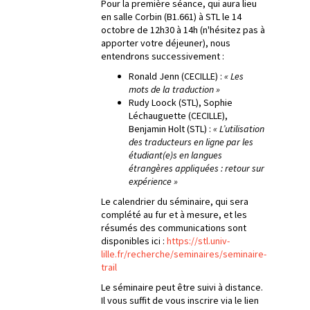
Pour la première séance, qui aura lieu
en salle Corbin (B1.661) à STL le 14
octobre de 12h30 à 14h (n'hésitez pas à
apporter votre déjeuner), nous
entendrons successivement :
Ronald Jenn (CECILLE) :
« Les
mots de la traduction »
Rudy Loock (STL), Sophie
Léchauguette (CECILLE),
Benjamin Holt (STL) :
« L’utilisation
des traducteurs en ligne par les
étudiant(e)s en langues
étrangères appliquées : retour sur
expérience »
Le calendrier du séminaire, qui sera
complété au fur et à mesure, et les
résumés des communications sont
disponibles ici :
https://stl.univ-
lille.fr/recherche/seminaires/seminaire-
trail
Le séminaire peut être suivi à distance.
Il vous suffit de vous inscrire via le lien