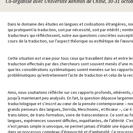
Co-organisé avec Université Renmin de Chine, 30-31 octob
Dans le domaine des études en langues et civilisations étrangères, n
qui pratiquent la traduction, soit par nécessité, soit par intérêt ; nomb
traducteurs qui réfléchissent, outre aux questions concrètes suscept
cours de la traduction, sur l’aspect théorique ou esthétique de l’œuvre 
Cette situation est vraie pour tous ceux qui travaillent dans et entre l
traduction effectués par des chercheurs sont souvent menés d’une ma
que les considérations systématiques soient menées sur les rapport
problématiques qu’entretiennent l’acte de traduction et celui de la re
Ainsi, nous souhaitons réfléchir sur ces rapports profonds, inhérents, 
jusqu’à maintenant peu analysés. En fait, la question dépasse largem
traductologique et s’inscrit au cœur de la pensée contemporaine – n
grands penseurs des langues, Derrida, Meschonnic, et Ricœur –, car i
trans-lation, de trans-formation, voire de transcendance. Ce sont au 
langues, expériences souvent difficiles, inquiétantes, de l’altérité. C’es
n’est jamais simple ni univoque, ne permet jamais d’établir une équiva
dans un processus complexe d’équivocité et d’ambiguïté. Ce processu