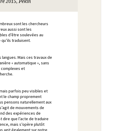
re 2015, Pékin
ombreux sont les chercheurs
reux aussi sont les
ibles d’être soulevées au
qu’ils traduisent.
es langues. Mais ces travaux de
nière « automatique », sans
s complexes et
cherche.
mais parfois peu visibles et
ent le champ proprement
ous pensons naturellement aux
l s’agit de mouvements de
fond des expériences de
t dire que l’acte de traduire
lence, mais s’opère plutôt
s agit également sur notre